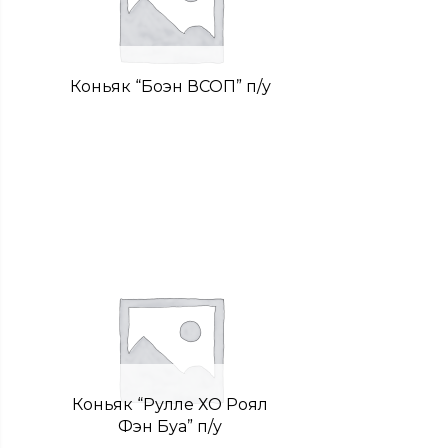
Коньяк “Боэн ВСОП” п/у
Коньяк “Рулле ХО Роял
Фэн Буа” п/у