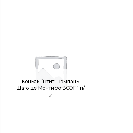
Коньяк “Птит Шампань
Шато де Монтифо ВСОП” п/
у