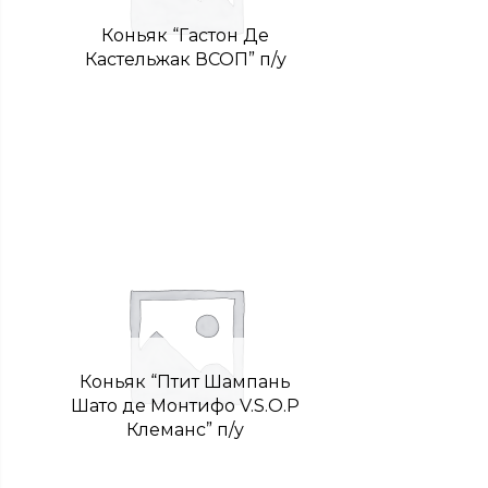
Коньяк “Гастон Де
Кастельжак ВСОП” п/у
Коньяк “Птит Шампань
Шато де Монтифо V.S.O.P
Клеманс” п/у