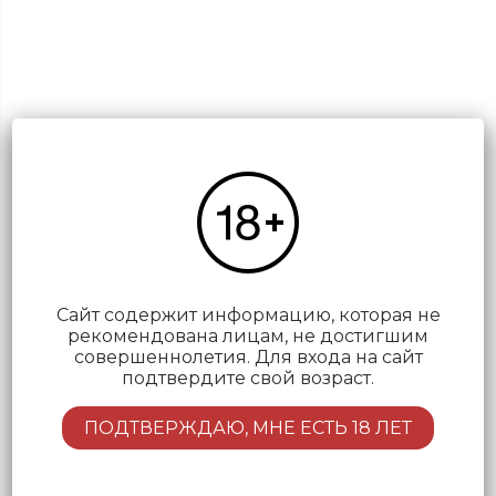
Коньяк “Делямэн Гранд
Шампань Пэйл энд Драй
Сайт содержит информацию, которая не
ХО 25 лет” п/у
рекомендована лицам, не достигшим
совершеннолетия. Для входа на сайт
подтвердите свой возраст.
ПОДТВЕРЖДАЮ, МНЕ ЕСТЬ 18 ЛЕТ