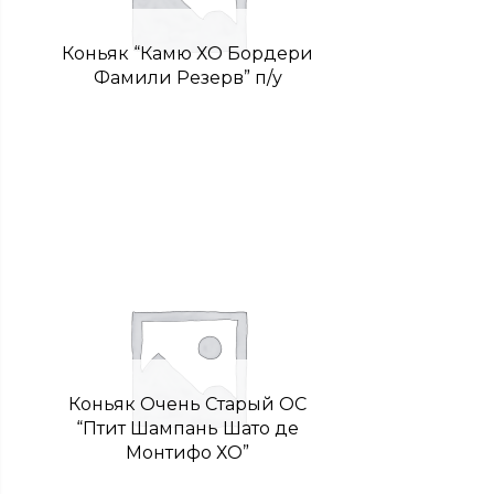
Коньяк “Камю ХО Бордери
Фамили Резерв” п/у
Коньяк Очень Старый ОС
“Птит Шампань Шато де
Монтифо ХО”